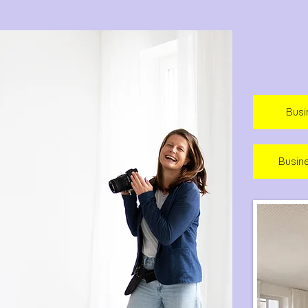
RSHOOTING UND TRAUUNG
ROMANTISCHES PAARSHOOTING UND
Busi
HOCHZEIT IN REGENSBURG
Busin