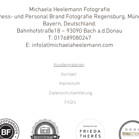
Michaela Heelemann Fotografie
ness- und Personal Brand Fotografie Regensburg, Mün
Bayern, Deutschland.
Bahnhofstraße18 – 93090 Bach a.d.Donau
T: 017689080247
E: info(at)michaelaheelemann.com
Kundengalerien
Kontakt
Impressum
Datenschutzerklärung
FAQ's