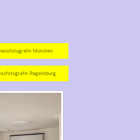
nessfotografin München
essfotografin Regensburg