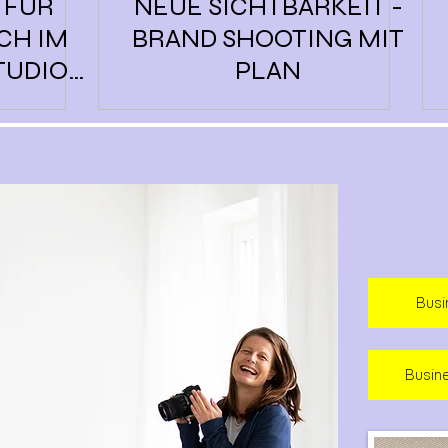
 FÜR
NEUE SICHTBARKEIT -
CH IM
BRAND SHOOTING MIT
TUDIO
PLAN
RG
Busi
Busin