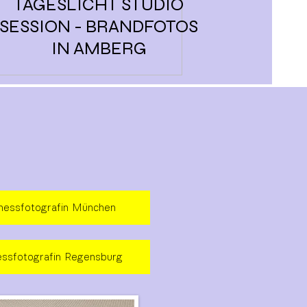
TAGESLICHT STUDIO
SESSION - BRANDFOTOS
IN AMBERG
nessfotografin München
essfotografin Regensburg