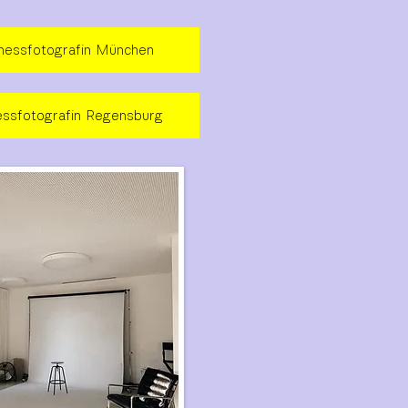
nessfotografin München
essfotografin Regensburg