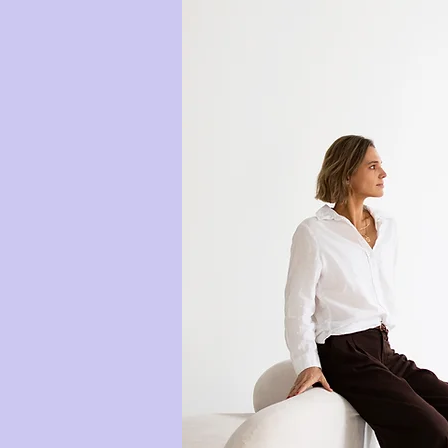
POWERFRAU MIT VISION - FOTOSESSION IN
ATEMFLUSS - HO
REGENSBURG
AN DER DONAU