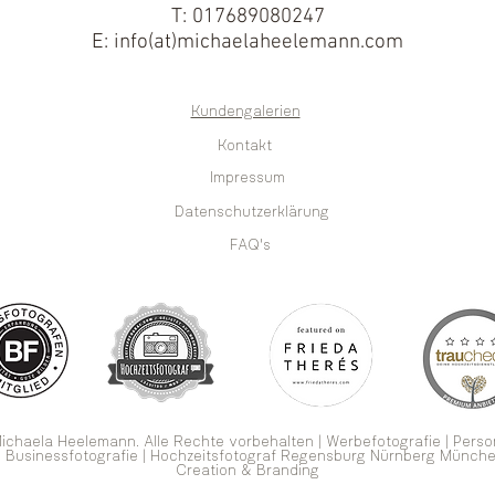
T: 017689080247
E: info(at)michaelaheelemann.com
Kundengalerien
Kontakt
Impressum
Datenschutzerklärung
FAQ's
ichaela Heelemann.
Alle Rechte vorbehalten | Werbefotografie
|
Perso
|
Businessfotografie
|
Hochzeitsfotograf
Regensburg Nürnberg Münche
Creation & Branding