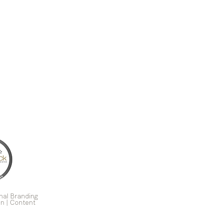
nal Branding
n | Content