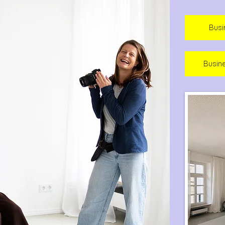
MEPAGE FOTOSHOOTING
OIL FAMILY - BRAND SESSION IN
Busi
REGENSBURG
Busin