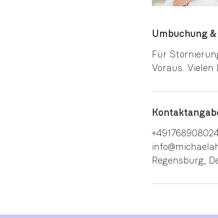
Umbuchung & 
Für Stornieru
Voraus. Vielen
Kontaktangab
+49176890802
info@michaela
Regensburg, D