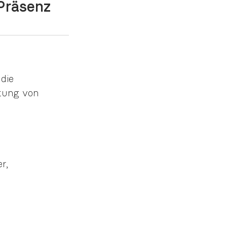
 Präsenz
die
tung von
r,