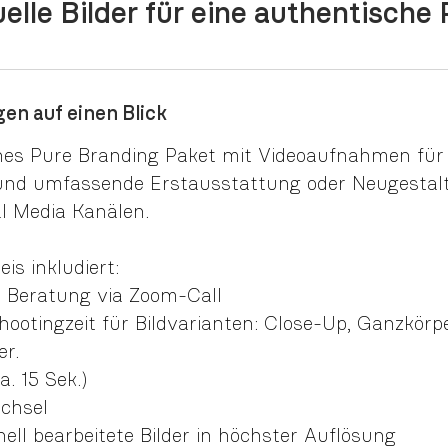
uelle Bilder für eine authentische
en auf einen Blick
hes Pure Branding Paket mit Videoaufnahmen für 
e und umfassende Erstausstattung oder Neugestal
al Media Kanälen.
is inkludiert:
 Beratung via Zoom-Call
ootingzeit für Bildvarianten: Close-Up, Ganzkörpe
r.
a. 15 Sek.)
chsel
ell bearbeitete Bilder in höchster Auflösung