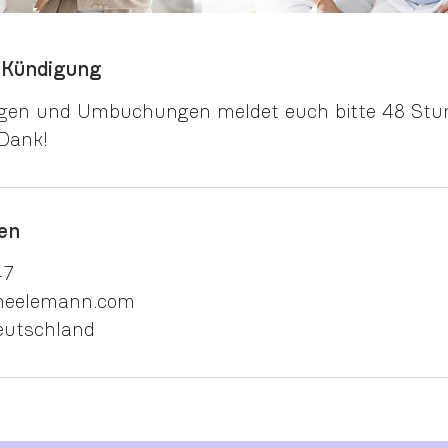
Kündigung
ngen und Umbuchungen meldet euch bitte 48 Stu
 Dank!
en
47
heelemann.com
eutschland