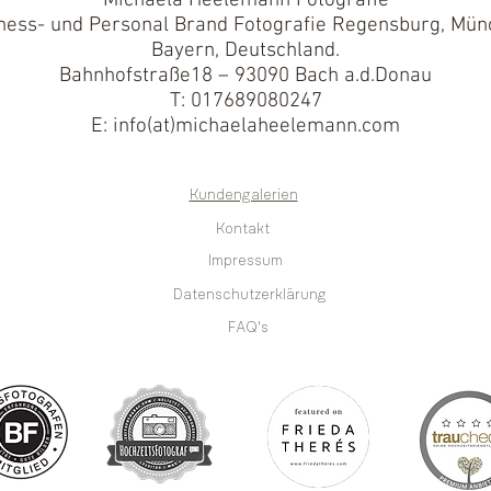
Michaela Heelemann Fotografie
ness- und Personal Brand Fotografie Regensburg, Mün
Bayern, Deutschland.
Bahnhofstraße18 – 93090 Bach a.d.Donau
T: 017689080247
E: info(at)michaelaheelemann.com
Kundengalerien
Kontakt
Impressum
Datenschutzerklärung
FAQ's