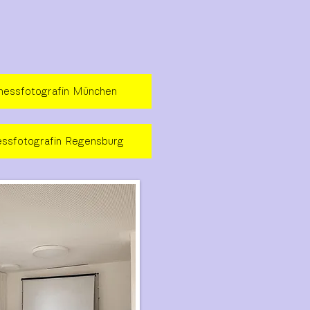
nessfotografin München
essfotografin Regensburg